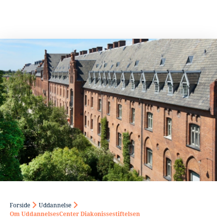
Forside
Uddannelse
Om UddannelsesCenter Diakonissestiftelsen