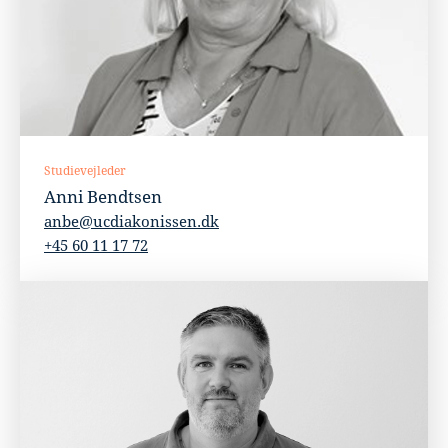
Studievejleder
Anni Bendtsen
anbe@ucdiakonissen.dk
+45 60 11 17 72