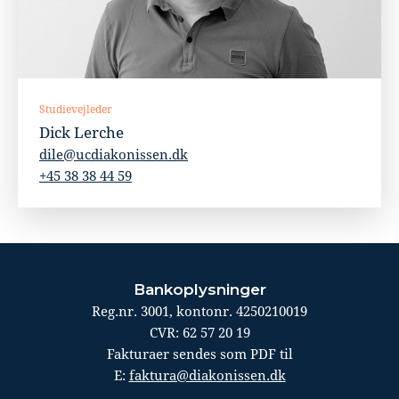
Studievejleder
Dick Lerche
dile@ucdiakonissen.dk
+45 38 38 44 59
Bankoplysninger
Reg.nr. 3001, kontonr. 4250210019
CVR: 62 57 20 19
Fakturaer sendes som PDF til
E:
faktura@diakonissen.dk