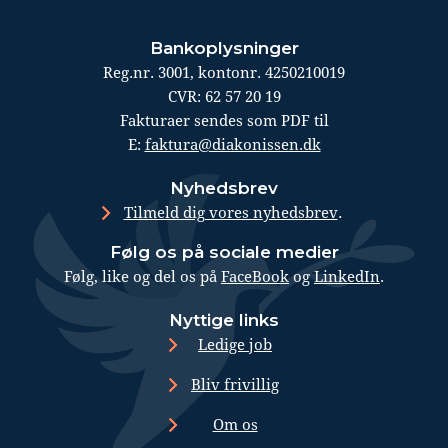
Bankoplysninger
Reg.nr. 3001, kontonr. 4250210019
CVR: 62 57 20 19
Fakturaer sendes som PDF til
E:
faktura@diakonissen.dk
Nyhedsbrev
.
Tilmeld dig vores nyhedsbrev
Følg os på sociale medier
Følg, like og del os på
FaceBook
og
LinkedIn
.
Nyttige links
Ledige job
Bliv frivillig
Om os