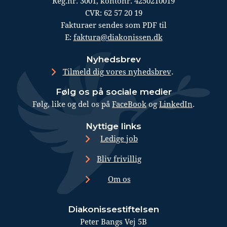
Reg.nr. 3001, kontonr. 4250210019
CVR: 62 57 20 19
Fakturaer sendes som PDF til
E:
faktura@diakonissen.dk
Nyhedsbrev
.
Tilmeld dig vores nyhedsbrev
Følg os på sociale medier
Følg, like og del os på
FaceBook
og
LinkedIn
.
Nyttige links
Ledige job
Bliv frivillig
Om os
Diakonissestiftelsen
Peter Bangs Vej 5B