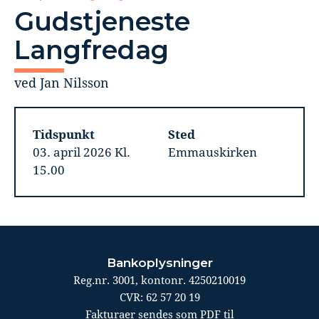
Gudstjeneste
Langfredag
ved Jan Nilsson
Tidspunkt
Sted
03. april 2026 Kl.
Emmauskirken
15.00
Bankoplysninger
Reg.nr. 3001, kontonr. 4250210019
CVR: 62 57 20 19
Fakturaer sendes som PDF til