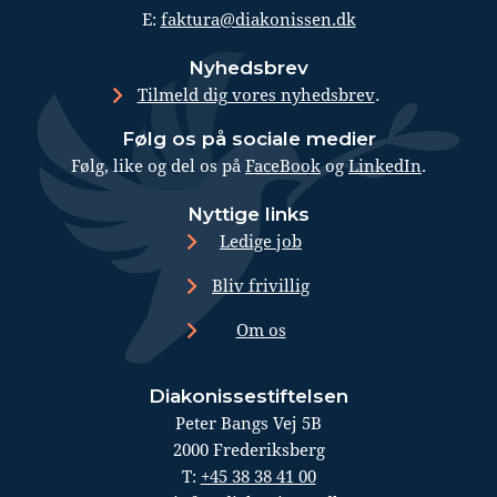
E:
faktura@diakonissen.dk
Nyhedsbrev
.
Tilmeld dig vores nyhedsbrev
Følg os på sociale medier
Følg, like og del os på
FaceBook
og
LinkedIn
.
Nyttige links
Ledige job
Bliv frivillig
Om os
Diakonissestiftelsen
Peter Bangs Vej 5B
2000 Frederiksberg
T:
+45 38 38 41 00