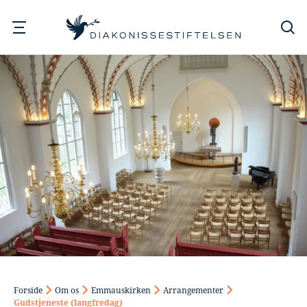
Søg
Forside
Om os
Emmauskirken
Arrangementer
Gudstjeneste (langfredag)