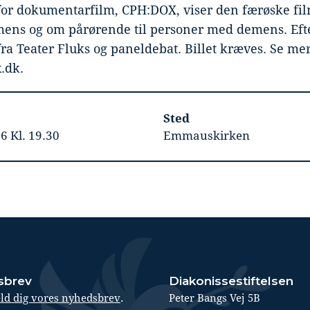
for dokumentarfilm, CPH:DOX, viser den færøske film
ens og om pårørende til personer med demens. Efte
 fra Teater Fluks og paneldebat. Billet kræves. Se me
.dk.
Sted
6 Kl. 19.30
Emmauskirken
sbrev
Diakonissestiftelsen
.
ld dig vores nyhedsbrev
Peter Bangs Vej 5B