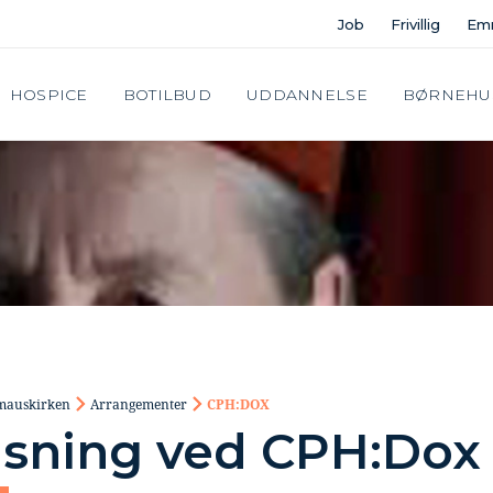
Job
Frivillig
Em
HOSPICE
BOTILBUD
UDDANNELSE
BØRNEHU
auskirken
Arrangementer
CPH:DOX
isning ved CPH:Dox