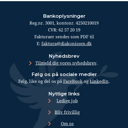
Bankoplysninger
Reg.nr. 3001, kontonr. 4250210019
CVR: 62 57 20 19
Fakturaer sendes som PDF til
E:
faktura@diakonissen.dk
Nyhedsbrev
.
Tilmeld dig vores nyhedsbrev
Følg os på sociale medier
Følg, like og del os på
FaceBook
og
LinkedIn
.
Nyttige links
Ledige job
Bliv frivillig
Om os