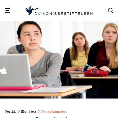
Søg
Forside
Illumi test
Two column test